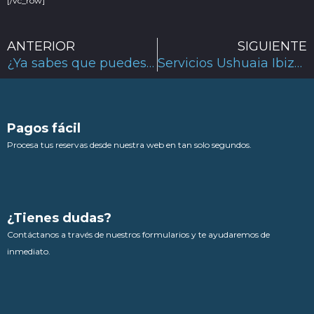
[/vc_row]
Ant
ANTERIOR
SIGUIENTE
¿Ya sabes que puedes hacer en la Playa Embossa?
Servicios Ushuaia Ibiza: Un hotel de lujo a tu alcance
Pagos fácil
Procesa tus reservas desde nuestra web en tan solo segundos.
¿Tienes dudas?
Contáctanos a través de nuestros formularios y te ayudaremos de
inmediato.