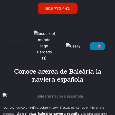
Ir
605 770 442
al
contenido
0
Carri
Servicios VIP Ibiza
Conoce acerca de Baleària la
naviera española
[vc_row][vc_column][vc_column_text]
Si estás pensando en viajar a la
preciosa
isla de Ibiza
,
Baleària naviera española
es una excelente