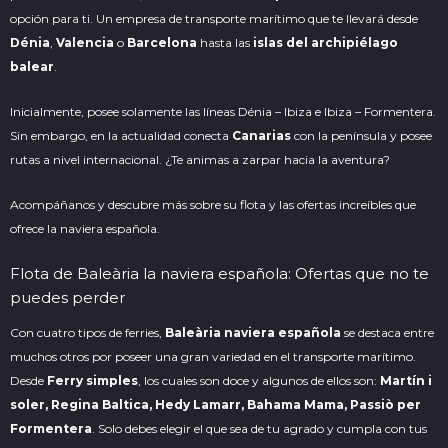
opción para ti. Un empresa de transporte
marítimo
que te llevará desde
Dénia
,
Valencia
o
Barcelona
hasta las
islas del archipiélago
balear
.
Inicialmente, posee solamente las líneas Dénia – Ibiza e Ibiza –
Formentera
.
Sin embargo, en la actualidad conecta
Canarias
con la península y posee
rutas a nivel internacional. ¿Te animas a zarpar hacia la aventura?
Acompáñanos y descubre más sobre su flota y las ofertas increíbles que
ofrece la naviera española.
Flota de Baleària la naviera española: Ofertas que no te
puedes perder
Con cuatro tipos de ferries,
Baleària naviera española
se destaca entre
muchos otros por poseer una gran variedad en el transporte marítimo.
Desde
Ferry simples
, los cuales son doce y algunos de ellos son:
Martín i
soler, Regina Baltica, Hedy Lamarr, Bahama Mama, Passiò per
Formentera
. Solo debes elegir el que sea de tu agrado y cumpla con tus