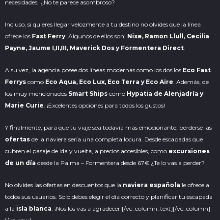
necesidades. ¿No te parece asombroso?
Incluso, si quieres llegar velozmente a tu destino no olvides que la línea
ofrece los
Fast Ferry
. Algunos de ellos son:
Nixe, Ramon Llull, Cecilia
Payne, Jaume I,II,III, Maverick Dos y Formentera Direct
.
A su vez, la agencia posee dos líneas modernas como los dos los
Eco Fast
Ferrys
como
Eco Aqua, Eco Lux, Eco Terra y Eco Aire
. Además, de
los muy mencionados
Smart Ships
como
Hypatia de Alenjadría y
Marie Curie
. ¡Excelentes opciones para todos los gustos!
Y finalmente, para que tu viaje sea todavía más
emocionante
, perderse las
ofertas
de la naviera sería una completa locura. Desde escapadas que
cubren el pasaje de ida y vuelta, a precios accesibles, como
excursiones
de un día
desde la Palma – Formentera desde 67€ ¿Te lo vas a perder?
No olvides las ofertas en descuentos que la
naviera española
le ofrece a
todos sus usuarios. Solo debes elegir el día correcto y planificar tu escapada
a la
isla blanca
. ¡Nos los vas a agradecer!
[/vc_column_text][/vc_column]