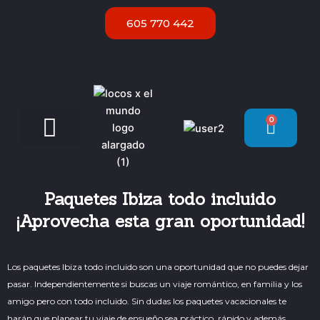
Ir
605 770 442
al
contenido
0
Carrit
Servicios VIP Ibiza
Paquetes Ibiza todo incluido
¡Aprovecha esta gran oportunidad!
Los paquetes Ibiza todo incluido son una oportunidad que no puedes dejar
pasar. Independientemente si buscas un viaje romántico, en familia y los
amigo pero con todo incluido. Sin dudas los paquetes vacacionales te
harán que planear tu viaje de ensueño sea práctico, rápido y además