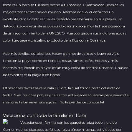
Ibiza es un paraíso turístico hecho a tu medida. Cuantas con unas de las
mejores zonas costeras del mundo. Además de ello, cuenta con un
excelente clima cálido el cual es perfecto para bañarse en sus playas. Un
dato curioso de esta isla es que su ubicación geográfica la hace poseedora
de un reconocimiento de la UNESCO. Fue otorgado a sus incluibles aguas
color turquesa y cristalino producto de la
Posidonia Oceánica.
Además de ellos los ibicencos hacen galante de calidad y buen servicio
tanto en la playa como en tiendas, restaurantes, cafés, hoteles y más.
Además sus increíbles playas están muy cerca de centros urbanos. Unas de
las favoritas es la playa d’en Bossa.
Otras de las favoritas es la cala D’Hort, la cual forma parte del islote de
Vedrà. Y así muchas playas y calas con actividades acuáticas para divertirte
mientras te bañas en sus aguas. ¡No te pierdas de conocerla!
Vacaciona con toda la familia en Ibiza
Como muchas ciudades turísticas, Ibiza ofrece muchas actividades por