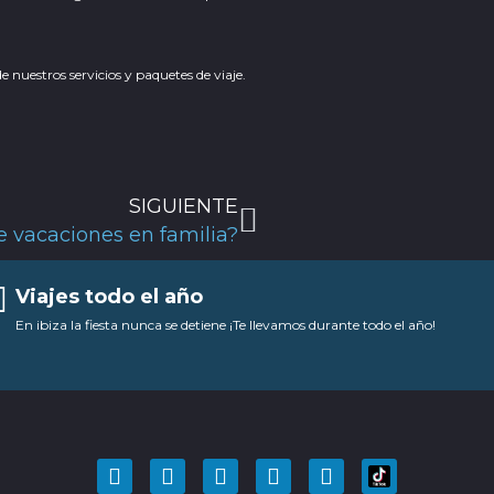
 nuestros servicios y paquetes de viaje.
Siguiente
SIGUIENTE
de vacaciones en familia?
Viajes todo el año
En ibiza la fiesta nunca se detiene ¡Te llevamos durante todo el año!
F
T
Y
I
P
a
w
o
n
i