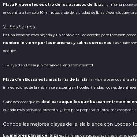
Playa Figueretes es otro de los paraísos de Ibiza
, la misma posee a
encuentra a tan solo 10 minutos a pie de la ciudad de Ibiza. Además cuenta c
2.- Ses Salines
Es una locación más alejada y un tanto difícil de acceder pero también pos
nombre le viene por las marismas y salinas cercanas
. Las cuales s
doquier.
1.-
Playa d’en Bossa ¡un paraíso del entretenimiento!
Playa d’en Bossa es la más larga de la isla,
la misma se encuentra a tan 
inmediaciones de la misma se encuentran hoteles, tiendas, locales de entret
Cabe destacar que es i
deal para aquellos que buscan entretenimie
cuando más actividad presenta. ¿Listo para preparar tu próxima escapada a
Conoce las mejores playas de la isla blanca con
Locos x Ib
Las
mejores playas de Ibiza
están llenas de aguas cristalinas y unas pue