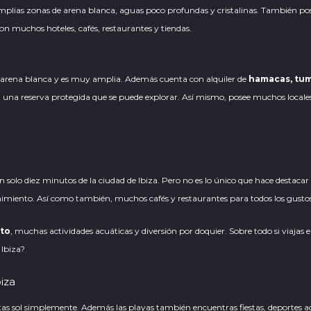
mplias zonas de arena blanca, aguas poco profundas y cristalinas. También p
on muchos hoteles, cafés, restaurantes y tiendas.
ee arena blanca y es muy amplia. Además cuenta con alquiler de
hamacas, tum
on una
reserva protegida
que se puede explorar. Así mismo, posee muchos locales 
solo diez minutos de la ciudad de Ibiza. Pero no es lo único que hace destacar
enimiento. Así como también, muchos cafés y restaurantes para todos los gusto
nto
, muchas actividades acuáticas y diversión por doquier. Sobre todo si viajas
 Ibiza?
iza
stas sol simplemente. Además las playas también encuentras fiestas, deportes 