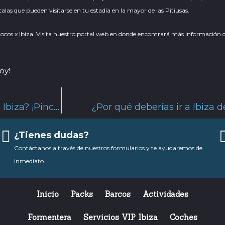
calas que pueden visitarse en tu estadía en la mayor de las Pitiusas.
Locos x Ibiza. Visita nuestro portal web en donde encontrará más información de
oy!
¿Cómo disfrutar al máximo de una escapada a Ibiza? ¡Pincha aquí!
¿Por qué deberías ir a Ibiza 
¿Tienes dudas?
Contáctanos a través de nuestros formularios y te ayudaremos de
inmediato.
Inicio
Packs
Barcos
Actividades
Formentera
Servicios VIP Ibiza
Coches