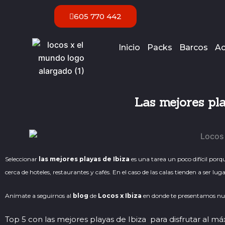
Ir
605 770 442
al
contenido
Inicio
Packs
Barcos
Ac
Las mejores pla
Seleccionar
las mejores playas de Ibiza
es una tarea un poco difícil porqu
cerca de hoteles, restaurantes y cafés. En el caso de las calas tienden a ser
Anímate a seguirnos al
blog
de
Locos x Ibiza
en donde te presentamos nues
Top 5 con las mejores playas de Ibiza para disfrutar al m