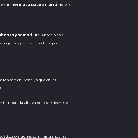
osee un
hermoso paseo marítimo
y se
bonas y sombrillas
. Ahora bien el
originales y música eléctrica por
 a Playa d’en Bossa ya que en las
s.
 en temporada alta ya que estas fechas es
acuáticos o algunas son más tranquilas