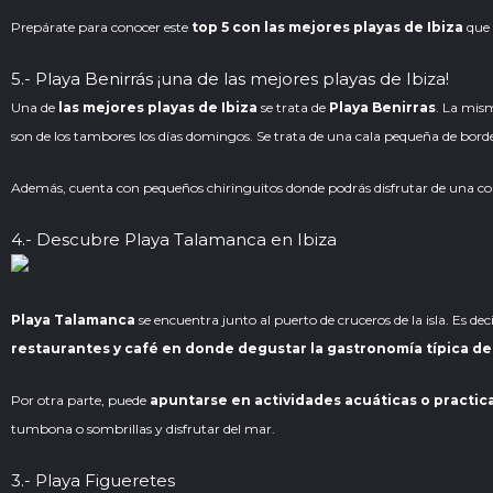
Prepárate para conocer este
top 5 con las mejores playas de Ibiza
que 
5.- Playa Benirrás ¡una de las mejores playas de Ibiza!
Una de
las mejores playas de Ibiza
se trata de
Playa Benirras
. La mism
son de los tambores los días domingos. Se trata de una cala pequeña de bor
Además, cuenta con pequeños chiringuitos donde podrás disfrutar de una comida
4.- Descubre Playa Talamanca en Ibiza
Playa Talamanca
se encuentra junto al puerto de cruceros de la isla. Es d
restaurantes y café en donde degustar la gastronomía típica de
Por otra parte, puede
apuntarse en actividades acuáticas o practica
tumbona o sombrillas y disfrutar del mar.
3.- Playa Figueretes