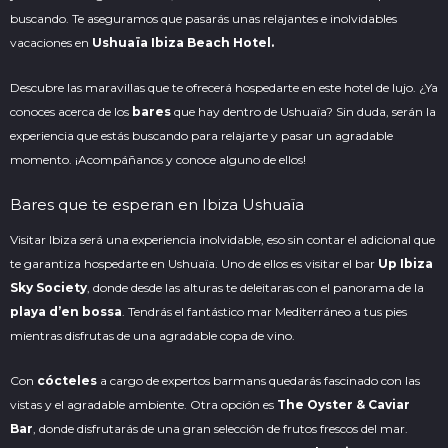
buscando. Te aseguramos que pasarás unas relajantes e inolvidables
vacaciones en
Ushuaïa Ibiza Beach Hotel.
Descubre las maravillas que te ofrecerá hospedarte en este
hotel de lujo
. ¿Ya
conoces acerca de los
bares
que hay dentro de Ushuaïa? Sin duda, serán la
experiencia que estás buscando para relajarte y pasar un agradable
momento. ¡Acompáñanos y conoce alguno de ellos!
Bares que te esperan en Ibiza Ushuaïa
Visitar Ibiza será una experiencia inolvidable, eso sin contar el adicional que
te garantiza hospedarte en Ushuaïa. Uno de ellos es visitar el bar
Up Ibiza
Sky Society
, donde desde las alturas te deleitaras con el panorama de la
playa d’en bossa
. Tendrás el fantástico mar
Mediterráneo
a tus pies
mientras disfrutas de una agradable copa de vino.
Con
cócteles
a cargo de expertos barmans quedarás fascinado con las
vistas y el agradable ambiente. Otra opción es
The Oyster & Caviar
Bar
, donde disfrutarás de una gran selección de frutos frescos del mar.