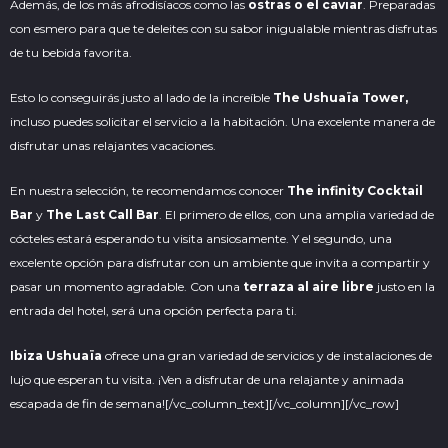
Además, de los más afrodisíacos como las
ostras o el caviar
. Preparadas
con esmero para que te deleites con su sabor inigualable mientras disfrutas
de tu bebida favorita.
Esto lo conseguirás justo al lado de la increíble
The Ushuaïa Tower,
incluso puedes solicitar el servicio a la habitación. Una excelente manera de
disfrutar unas relajantes vacaciones.
En nuestra selección, te recomendamos conocer
The infinity Cocktail
Bar
y
The Last Call Bar
. El
primero
de ellos, con una amplia variedad de
cócteles estará esperando tu visita ansiosamente. Y el segundo, una
excelente opción para disfrutar con un ambiente que invita a compartir y
pasar un momento agradable. Con una
terraza al aire libre
justo en la
entrada del hotel, será una opción perfecta para ti.
Ibiza Ushuaïa
ofrece una gran variedad de servicios y de instalaciones de
lujo que esperan tu visita. ¡Ven a disfrutar de una relajante y animada
escapada de fin de semana!
[/vc_column_text][/vc_column][/vc_row]