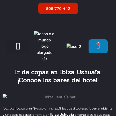
Ir
605 770 442
al
contenido
0
Carrit
Servicios VIP Ibiza
Ir de copas en Ibiza Ushuaïa.
¡Conoce los bares del hotel!
[vc_row][vc_column][vc_column_text]
Más que discotecas, buen ambiente
y una deliciosa gastronomía, en
Ibiza Ushuaïa
encontrarás lo que estás