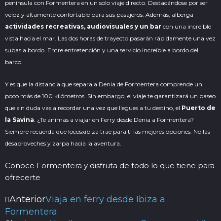
península con Formentera en un solo viaje directo. Destacándose por ser
veloz y altamente confortable para sus pasajeros. Además, alberga
actividades recreativas, audiovisuales y un bar
con una increíble
vista hacia el mar. Las dos horas de trayecto pasarán rápidamente una vez
subas a bordo. Entre entretención y una servicio increíble a bordo del
barco.
Y es que la distancia que separa a Denia de Formentera comprende un
poco más de 100 kilómetros. Sin embargo, el viaje te garantizará un paseo
que sin duda vas a recordar una vez que llegues a tu destino, el
Puerto de
la Savina
. ¿Te animas a viajar en Ferry desde Denia a Formentera?
Siempre recuerda que locosxibiza trae para ti las mejores opciones. No las
desaproveches y zarpa hacia la aventura.
Conoce Formentera y disfruta de todo lo que tiene para
ofrecerte
Anterior
Viaja en ferry desde Ibiza a
Ant
Siguiente
Formentera