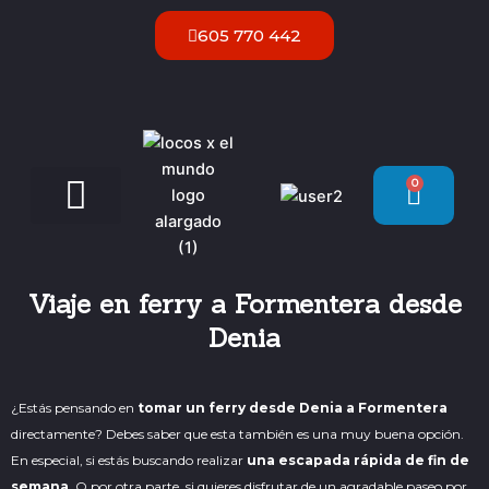
Ir
605 770 442
al
contenido
0
Carrit
Servicios VIP Ibiza
Viaje en ferry a Formentera desde
Denia
¿Estás pensando en
tomar un ferry desde Denia a Formentera
directamente? Debes saber que esta también es una muy buena opción.
En especial, si estás buscando realizar
una escapada rápida de fin de
semana
. O por otra parte, si quieres disfrutar de un agradable paseo por