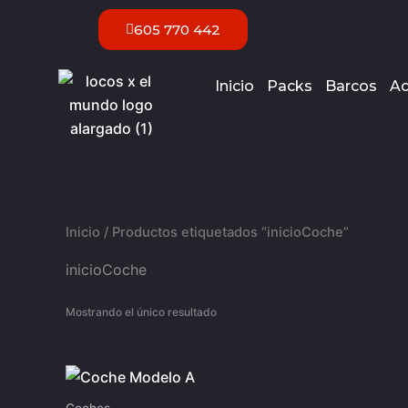
Ir
605 770 442
al
contenido
Inicio
Packs
Barcos
Ac
Inicio
/ Productos etiquetados “inicioCoche”
inicioCoche
Mostrando el único resultado
Coches