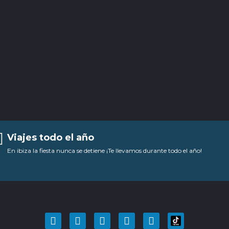
Viajes todo el año
En ibiza la fiesta nunca se detiene ¡Te llevamos durante todo el año!
F
T
Y
I
P
a
w
o
n
i