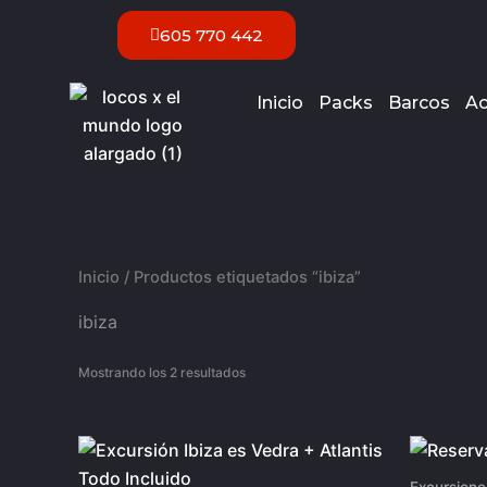
Ir
605 770 442
al
contenido
Inicio
Packs
Barcos
Ac
Inicio
/ Productos etiquetados “ibiza”
ibiza
Mostrando los 2 resultados
Excursione