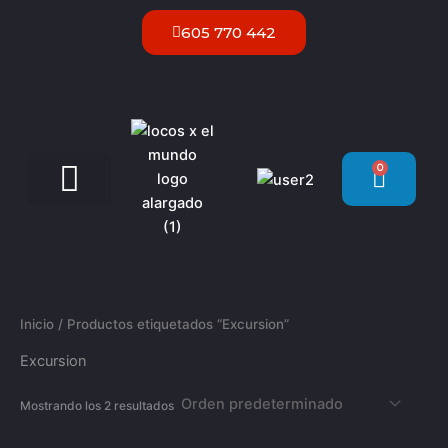
Ir
605 770 442
al
contenido
0
Carrit
Servicios VIP Ibiza
Inicio
/ Productos etiquetados “Excursion”
Excursion
Mostrando los 2 resultados