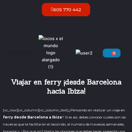
Ir
605 770 442
al
contenido
0
Carri
Servicios VIP Ibiza
Viajar en ferry ¡desde Barcelona
hacia Ibiza!
[vc_row][vc_column][vc_column_text]
¿Pensando en realizar un viaje en
ferry desde Barcelona a Ibiza
? Si es así, debes conocer cuáles son las
navieras que te facilitarán el recorrido, el número de travesías semanales,
horarios y ¿Por qué no? Hasta las opciones que debes tener presente una