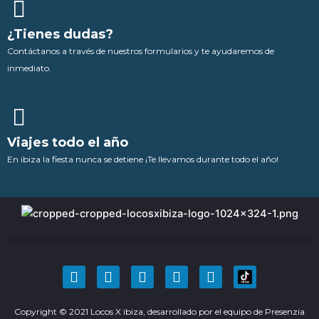
¿Tienes dudas?
Contáctanos a través de nuestros formularios y te ayudaremos de
inmediato.
Viajes todo el año
En ibiza la fiesta nunca se detiene ¡Te llevamos durante todo el año!
F
T
Y
I
P
a
w
o
n
i
c
i
u
s
n
Copyright © 2021 Locos X ibiza, desarrollado por el equipo de
e
t
t
t
t
Presenzia