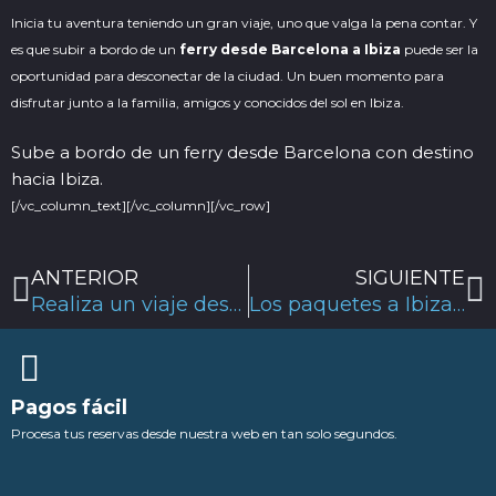
Inicia tu aventura teniendo un gran viaje, uno que valga la pena contar. Y
es que subir a bordo de un
ferry desde Barcelona a Ibiza
puede ser la
oportunidad para desconectar de la ciudad. Un buen momento para
disfrutar junto a la familia, amigos y conocidos del sol en Ibiza.
Sube a bordo de un ferry desde Barcelona con destino
hacia Ibiza.
[/vc_column_text][/vc_column][/vc_row]
Ant
S
ANTERIOR
SIGUIENTE
Realiza un viaje desde Valencia Ibiza en Ferry
Los paquetes a Ibiza: una forma segura de conocer la isla
Pagos fácil
Procesa tus reservas desde nuestra web en tan solo segundos.