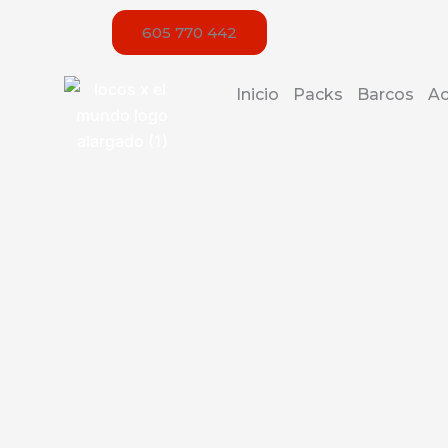
Ir
605 770 442
al
contenido
Inicio
Packs
Barcos
Ac