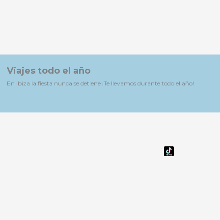
Viajes todo el año
En ibiza la fiesta nunca se detiene ¡Te llevamos durante todo el año!
F
T
Y
I
P
a
w
o
n
i
c
i
u
s
n
e
t
t
t
t
b
t
u
a
e
o
e
b
g
r
o
r
e
r
e
k
a
s