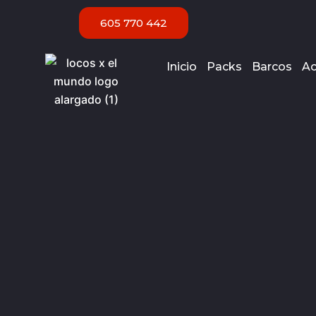
Ir
605 770 442
al
contenido
Inicio
Packs
Barcos
Ac