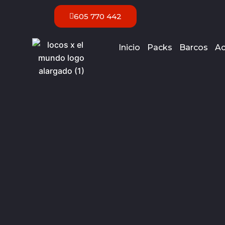
Ir
605 770 442
al
contenido
Inicio
Packs
Barcos
Ac