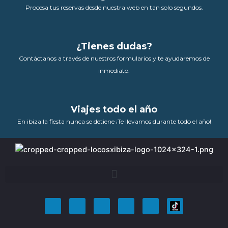
Procesa tus reservas desde nuestra web en tan solo segundos.
¿Tienes dudas?
Contáctanos a través de nuestros formularios y te ayudaremos de
inmediato.
Viajes todo el año
En ibiza la fiesta nunca se detiene ¡Te llevamos durante todo el año!
F
T
Y
I
P
a
w
o
n
i
c
i
u
s
n