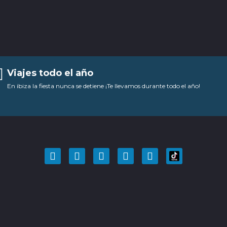
Viajes todo el año
En ibiza la fiesta nunca se detiene ¡Te llevamos durante todo el año!
F
T
Y
I
P
a
w
o
n
i
c
i
u
s
n
e
t
t
t
t
b
t
u
a
e
o
e
b
g
r
o
r
e
r
e
k
a
s