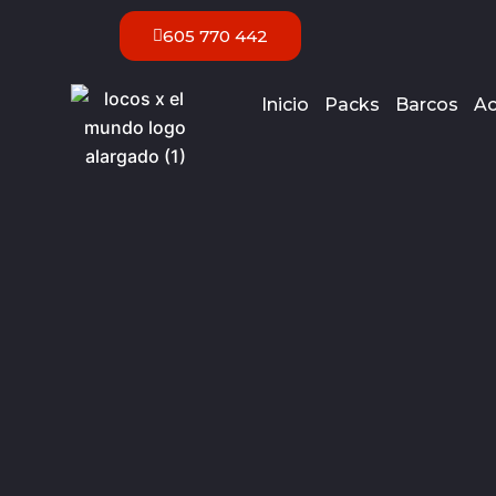
Ir
605 770 442
al
contenido
Inicio
Packs
Barcos
Ac